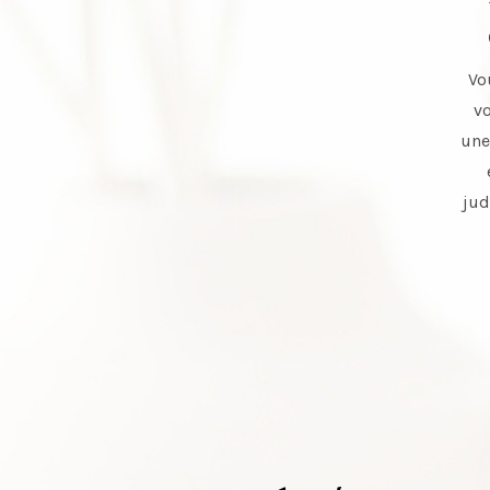
Vo
v
une
jud