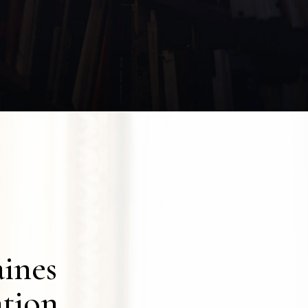
ines
ntion