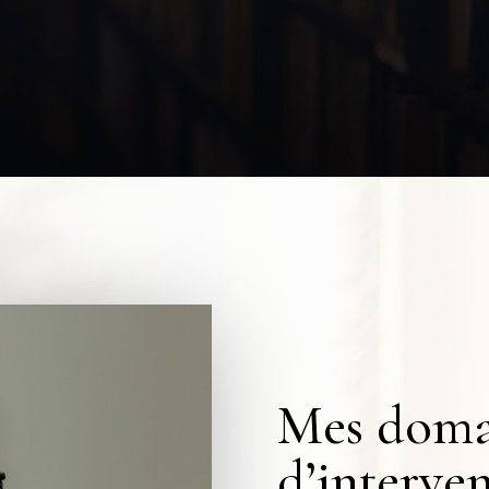
Mes doma
d’interve